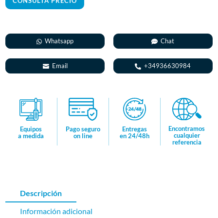
a
t
i
Whatsapp
Chat
v
e
Email
+34936630984
:
Encontramos
Equipos
Pago seguro
Entregas
cualquier
a medida
on line
en 24/48h
referencia
Descripción
Información adicional