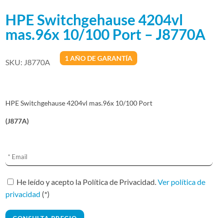
HPE Switchgehause 4204vl
mas.96x 10/100 Port – J8770A
1 AÑO DE GARANTÍA
SKU:
J8770A
HPE Switchgehause 4204vl mas.96x 10/100 Port
(J877A)
A
l
t
He leído y acepto la Política de Privacidad.
Ver política de
e
privacidad
(*)
r
n