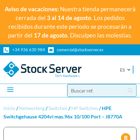
Aviso de vacaciones:
Nuestra tienda permanecerá
cerrada del
3 al 14 de agosto
. Los pedidos
recibidos durante este periodo se procesarán a
partir del
17 de agosto
. Disculpen las molestias.
+34 936 630 984
comercial@stockserver.es


Inicio
/
Networking
/
Switches
/
HP Switches
/ HPE
Switchgehause 4204vl mas.96x 10/100 Port – J8770A