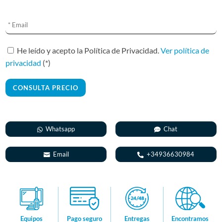
A
l
t
He leído y acepto la Política de Privacidad.
Ver política de
e
privacidad
(*)
r
n
a
t
i
Whatsapp
Chat
v
e
Email
+34936630984
:
Encontramos
Equipos
Pago seguro
Entregas