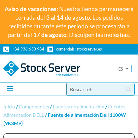
Aviso de vacaciones:
Nuestra tienda permanecerá
cerrada del
3 al 14 de agosto
. Los pedidos
recibidos durante este periodo se procesarán a
partir del
17 de agosto
. Disculpen las molestias.
+34 936 630 984
comercial@stockserver.es


Inicio
/
Componentes
/
Fuentes de alimentación
/
Fuentes
Alimentación DELL
/ Fuente de alimentación Dell 1100W
(9K3M9)