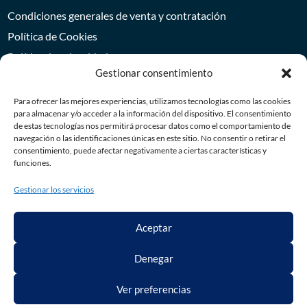
Condiciones generales de venta y contratación
Política de Cookies
Política de privacidad
Gestionar consentimiento
Aviso Legal
Para ofrecer las mejores experiencias, utilizamos tecnologías como las cookies
para almacenar y/o acceder a la información del dispositivo. El consentimiento
de estas tecnologías nos permitirá procesar datos como el comportamiento de
navegación o las identificaciones únicas en este sitio. No consentir o retirar el
consentimiento, puede afectar negativamente a ciertas características y
funciones.
Gestionar los servicios
* Los precios mostrados no incluyen impuestos
Este sitio está protegido por reCAPTCHA y Google Política de privacidad y
Aceptar
Términos del servicio.
Denegar
Ver preferencias