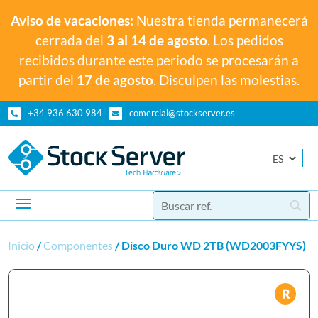
Aviso de vacaciones:
Nuestra tienda permanecerá
cerrada del
3 al 14 de agosto
. Los pedidos
recibidos durante este periodo se procesarán a
partir del
17 de agosto
. Disculpen las molestias.
+34 936 630 984
comercial@stockserver.es


Inicio
/
Componentes
/ Disco Duro WD 2TB (WD2003FYYS)