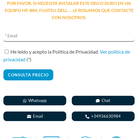
POR FAVOR, SI NECESITA INSTALAR ESTE DISCO DURO EN UN
EQUIPO HP, IBM, FUJITSU, DELL … LE ROGAMOS QUE CONTACTE
CON NOSOTROS.
A
l
t
He leído y acepto la Política de Privacidad.
Ver política de
e
privacidad
(*)
r
n
a
t
i
Whatsapp
Chat
v
e
Email
+34936630984
: