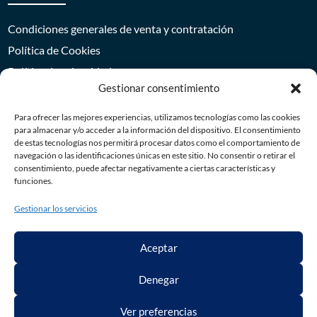
Condiciones generales de venta y contratación
Política de Cookies
Política de privacidad
Gestionar consentimiento
Aviso Legal
Para ofrecer las mejores experiencias, utilizamos tecnologías como las cookies
para almacenar y/o acceder a la información del dispositivo. El consentimiento
de estas tecnologías nos permitirá procesar datos como el comportamiento de
navegación o las identificaciones únicas en este sitio. No consentir o retirar el
consentimiento, puede afectar negativamente a ciertas características y
funciones.
Gestionar los servicios
* Los precios mostrados no incluyen impuestos
Este sitio está protegido por reCAPTCHA y Google Política de privacidad y
Aceptar
Términos del servicio.
Denegar
Ver preferencias