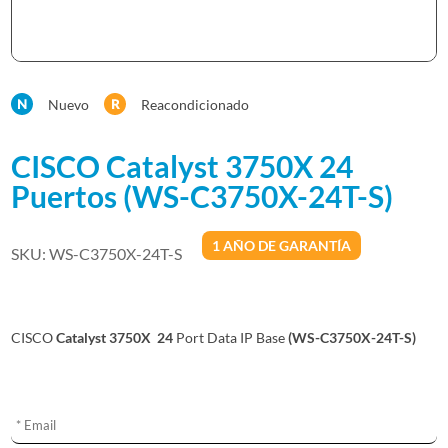
Nuevo
Reacondicionado
CISCO Catalyst 3750X 24
Puertos (WS-C3750X-24T-S)
1 AÑO DE GARANTÍA
SKU:
WS-C3750X-24T-S
CISCO
Catalyst 3750X 24
Port Data IP Base
(WS-C3750X-24T-S)
A
l