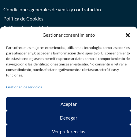
Condiciones generales de venta y contratación
Política de Cookies
Política de privacidad
Gestionar consentimiento
Aviso Legal
Para ofrecer las mejores experiencias, utilizamos tecnologías como las cookies
para almacenar y/o acceder a la información del dispositivo. El consentimiento
de estas tecnologías nos permitirá procesar datos como el comportamiento de
navegación o las identificaciones únicas en este sitio. No consentir o retirar el
consentimiento, puede afectar negativamente a ciertas características y
funciones.
Gestionar los servicios
* Los precios mostrados no incluyen impuestos
Este sitio está protegido por reCAPTCHA y Google Política de privacidad y
Aceptar
Términos del servicio.
Denegar
Ver preferencias