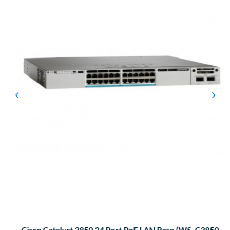
Cisco Catalyst 3850 24 Port PoE LAN Base (WS-C3850-