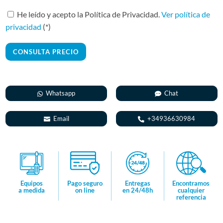
t
He leído y acepto la Política de Privacidad.
Ver política de
e
privacidad
(*)
r
n
a
t
i
Whatsapp
Chat
v
e
Email
+34936630984
:
Encontramos
Equipos
Pago seguro
Entregas
cualquier
a medida
on line
en 24/48h
referencia