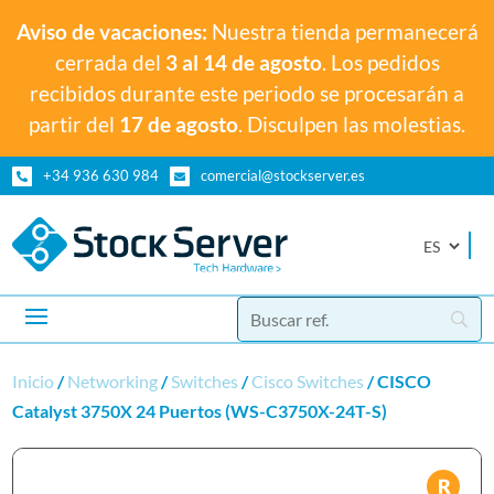
Aviso de vacaciones:
Nuestra tienda permanecerá
cerrada del
3 al 14 de agosto
. Los pedidos
recibidos durante este periodo se procesarán a
partir del
17 de agosto
. Disculpen las molestias.
+34 936 630 984
comercial@stockserver.es


Inicio
/
Networking
/
Switches
/
Cisco Switches
/ CISCO
Catalyst 3750X 24 Puertos (WS-C3750X-24T-S)